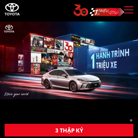
3 THẬP KỶ